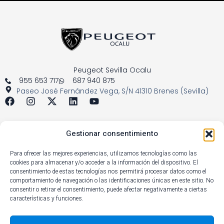
Peugeot Sevilla Ocalu
955 653 717
687 940 875
Paseo José Fernández Vega, S/N 41310 Brenes (Sevilla)
¿PODEMOS AYUDARTE?
Gestionar consentimiento
Cita taller
Aviso legal
Para ofrecer las mejores experiencias, utilizamos tecnologías como las
cookies para almacenar y/o acceder a la información del dispositivo. El
Política de privacidad
consentimiento de estas tecnologías nos permitirá procesar datos como el
Política de cookies
comportamiento de navegación o las identificaciones únicas en este sitio. No
consentir o retirar el consentimiento, puede afectar negativamente a ciertas
ENLACES RÁPIDOS
características y funciones.
Ofertas comerciales
Ofertas de taller