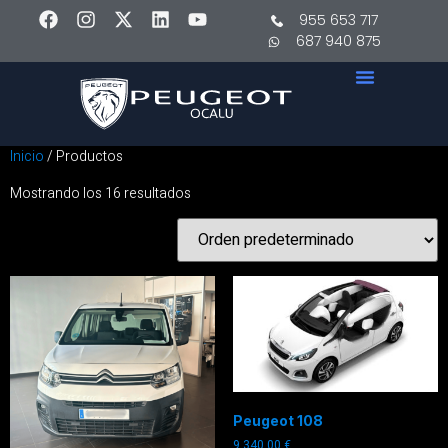
955 653 717
687 940 875
Inicio
/ Productos
Mostrando los 16 resultados
Peugeot 108
9.340,00
€