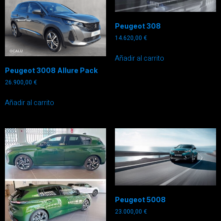
Peugeot 308
14.620,00
€
Añadir al carrito
Peugeot 3008 Allure Pack
26.900,00
€
Añadir al carrito
Peugeot 5008
23.000,00
€